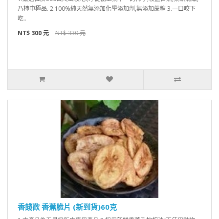
乃柿中極品. 2.100%純天然無添加化學添加劑,無添加蔗糖 3.一口咬下
吃..
NT$ 300 元
NT$ 330 元
香餞歡 香蕉脆片 (新到貨)60克