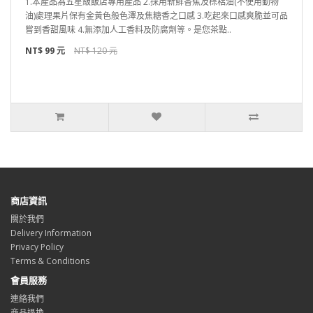
1.本產品為五星級飯店專用產品 2.採用新鮮香蕉及棕梠油(不使用動物
油)處理果片保有金黃色般色澤及焦糖香之口感 3.吃起來口感爽脆並可品
嘗到香甜風味 4.無添加人工香料及防腐劑等。是您茶點..
NT$ 99 元
NT$ 120 元
商店資訊
關於我們
Delivery Information
Privacy Policy
Terms & Conditions
會員服務
連絡我們
商品退換