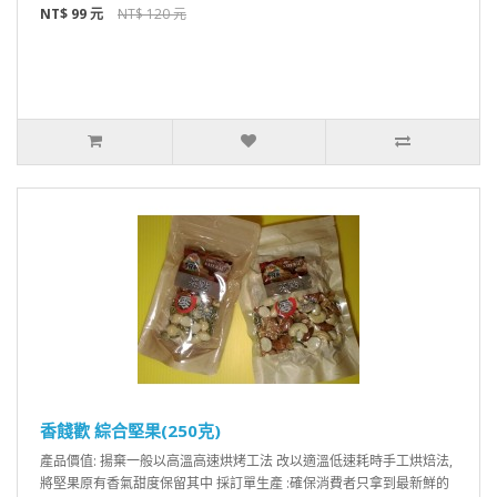
NT$ 99 元
NT$ 120 元
香餞歡 綜合堅果(250克)
產品價值: 揚棄一般以高溫高速烘烤工法 改以適溫低速耗時手工烘焙法,
將堅果原有香氣甜度保留其中 採訂單生產 :確保消費者只拿到最新鮮的