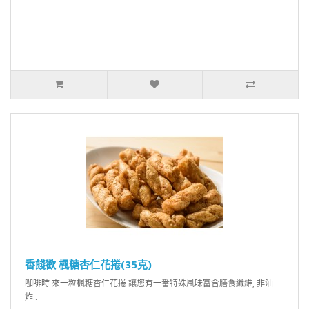
香餞歡 楓糖杏仁花捲(35克)
咖啡時 來一粒楓糖杏仁花捲 讓您有一番特殊風味富含膳食纖維, 非油
炸..