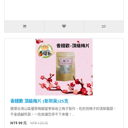
香餞歡 頂級梅片 (新到貨)25克
選擇台灣山區優質梅園當季採收之梅子製作，吃的到梅子的清新酸甜，
不會過鹹死甜，一吃就讓您停不下來喔！..
NT$ 99 元
NT$ 120 元