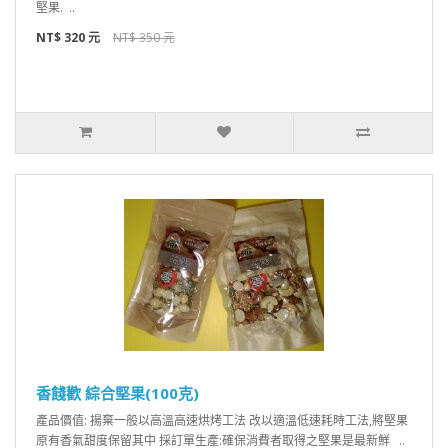
堅果. ..
NT$ 320 元
NT$ 350 元
香餞歡 綜合堅果(100克)
產品價值: 揚棄一般以高溫高速烘烤工法 改以適溫低速耗時工法,將堅果
原有香氣甜度保留其中 採訂單生產:確保消費者取得之堅果是最新鮮 ..