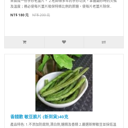
來製成一份手炒老薑片。 2.老師傅多年的手炒功夫，掌握翻炒時的火候
及溫度；務必使每片薑片吸保特條比例的蔗糖，使每片老薑片除保..
NT$ 180 元
NT$ 200 元
香餞歡 敏豆脆片 (新到貨)40克
產品特色: 1.不添加防腐劑,漂白劑,糖精及香精 2.嚴選新鮮敏豆並採低溫