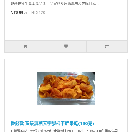
乾燥技術生產本產品 3.可品嘗秋葵原始風味及爽脆口感 ..
NT$ 99 元
NT$ 120 元
香餞歡 頂級無糖天字號柿子鮮果乾(130克)
1.嚴選位於300公尺山坡地:;才從樹上摘下 的柿子,吸盡日照,柔軟清甜,