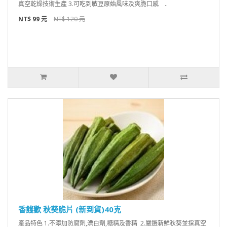
真空乾燥技術生產 3.可吃到敏豆原始風味及爽脆口感 ..
NT$ 99 元
NT$ 120 元
香餞歡 秋葵脆片 (新到貨)40克
產品特色 1.不添加防腐劑,漂白劑,糖精及香精 2.嚴選新鮮秋葵並採真空