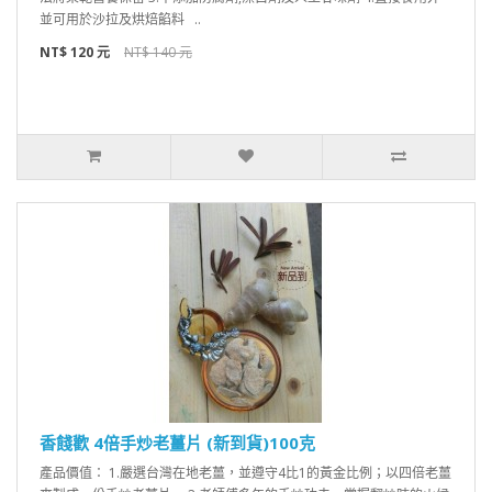
並可用於沙拉及烘焙餡料 ..
NT$ 120 元
NT$ 140 元
香餞歡 4倍手炒老薑片 (新到貨)100克
產品價值： 1.嚴選台灣在地老薑，並遵守4比1的黃金比例；以四倍老薑