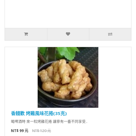
香餞歡 烤雞風味花捲(35克)
喝啤酒時 來一粒烤雞花捲 讓寧有一番不同享受..
NT$ 99 元
NT$ 120 元