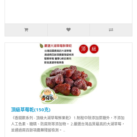
頂級草莓乾(150克)
《香餞歡系列 - 頂級大湖草莓鮮果乾》 1.制程中除添加蔗糖外，不添加
人工色素、糖精、防腐劑等添加物。 2.嚴選台灣品質最高的大湖草莓，
並通過兩百餘項農藥殘留檢測。 ..