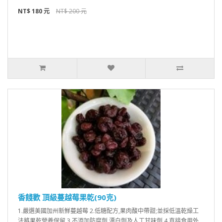
NT$ 180 元
NT$ 200 元
香餞歡 頂級蔓越莓果乾(90克)
1.嚴選美國加州新鮮蔓越莓 2.低糖配方,果肉酸中帶甜;並採低溫乾燥工
法將果乾營養保留 3.不添加防腐劑,漂白劑及人工甘味劑 4.直接食用外