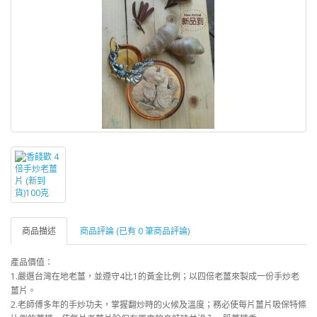
商品描述
商品評論 (已有 0 筆商品評論)
產品價值：
1.嚴選台灣在地老薑，並遵守4比1的黃金比例；以四倍老薑來製成一份手炒老
薑片。
2.老師傅多年的手炒功夫，掌握翻炒時的火候及溫度；務必使每片薑片吸保特條