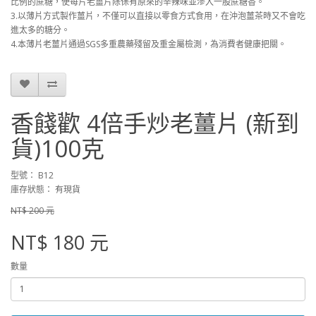
比例的蔗糖，使每片老薑片除保有原來的辛辣味並滲入一股蔗糖香。
3.以薄片方式製作薑片，不僅可以直接以零食方式食用，在沖泡薑茶時又不會吃
進太多的糖分。
4.本薄片老薑片通過SGS多重農藥殘留及重金屬檢測，為消費者健康把關。
香餞歡 4倍手炒老薑片 (新到
貨)100克
型號： B12
庫存狀態： 有現貨
NT$ 200 元
NT$ 180 元
數量